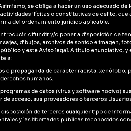
 Asimismo, se obliga a hacer un uso adecuado de lo
actividades ilícitas o constitutivas de delito, qu
orma del ordenamiento jurídico aplicable.
 introducir, difundir y/o poner a disposición de te
sajes, dibujos, archivos de sonido e imagen, foto
n público y este Aviso legal. A título enunciativo, 
te a:
idos o propaganda de carácter racista, xenófobo, 
s derechos humanos.
red programas de datos (virus y software nocivo) s
 de acceso, sus proveedores o terceros Usuarios 
r a disposición de terceros cualquier tipo de info
tales y las libertades públicas reconocidos con