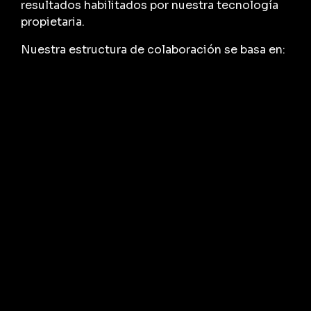
resultados habilitados por nuestra tecnología
propietaria.
Nuestra estructura de colaboración se basa en:
Setup Fee (Ingeniería):
Auditoría técnica,
configuración de la plataforma de escucha y
definición de la matriz de Triggers.
License Fee (Tecnología):
Acceso recurrente a
la Inteligencia de Oportunidad y los datos de
mercado.
Success Fee (Resultados):
Una parte variable
vinculada a la generación de reuniones
cualificadas (SQLs) reales.
Este modelo alinea nuestros incentivos con los
tuyos: si tú no vendes, nosotros no ganamos.