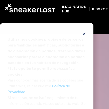
IMAGINATION
HUBSPOT
HUB
Utilizamos cookies propias y de terceros
para finalidades analíticas, publicitarias y
de elaboración de perfiles; tratando datos
necesarios para la elaboración de perfiles
basados en tus hábitos de navegación.
*Esta opción te permite rechazar las
cookies
Para conocer más acerca de las cookies que
utilizamos, revisa nuestra
Política de
Privacidad
.
Si rechazas, no se hará seguimiento de tu
información cuando visites este sitio web. Se