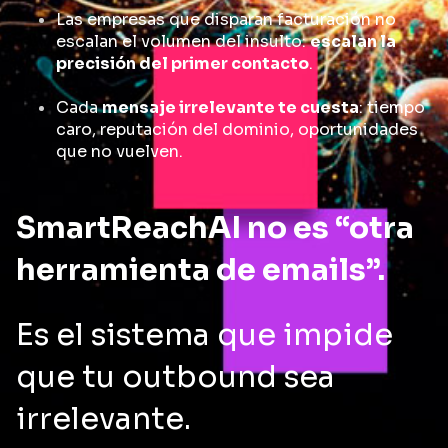
Las empresas que disparan facturación no
escalan el volumen del insulto:
escalan la
precisión del primer contacto
.
Cada
mensaje irrelevante te cuesta
: tiempo
caro, reputación del dominio, oportunidades
que no vuelven.
SmartReachAI no es “otra
herramienta de emails”.
Es el sistema que impide
que tu outbound sea
irrelevante.