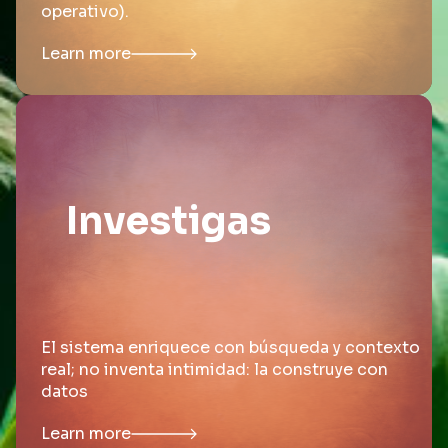
operativo).
Learn more
Investigas
El sistema enriquece con búsqueda y contexto
real; no inventa intimidad: la construye con
datos
Learn more