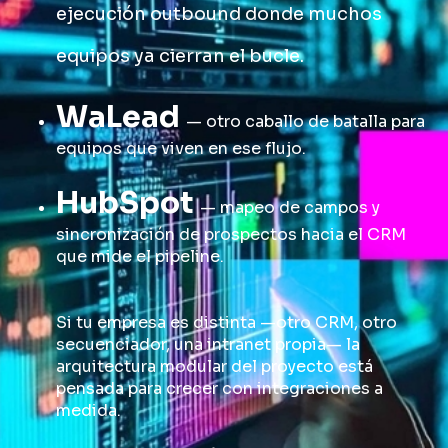
ejecución outbound donde muchos
equipos ya cierran el bucle.
WaLead
— otro caballo de batalla para
equipos que viven en ese flujo.
HubSpot
— mapeo de campos y
sincronización de prospectos hacia el CRM
que mide el pipeline.
Si tu empresa es distinta —otro CRM, otro
secuenciador, una intranet propia— la
arquitectura modular del proyecto está
pensada para crecer con integraciones a
medida.