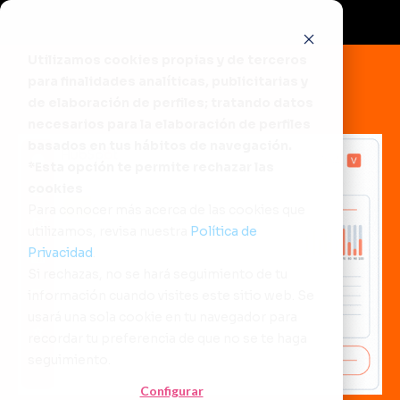
Utilizamos cookies propias y de terceros
para finalidades analíticas, publicitarias y
de elaboración de perfiles; tratando datos
necesarios para la elaboración de perfiles
basados en tus hábitos de navegación.
*Esta opción te permite rechazar las
cookies
Para conocer más acerca de las cookies que
utilizamos, revisa nuestra
Política de
Privacidad
.
Si rechazas, no se hará seguimiento de tu
información cuando visites este sitio web. Se
usará una sola cookie en tu navegador para
recordar tu preferencia de que no se te haga
seguimiento.
Configurar