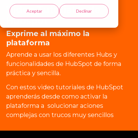
Video Tutoriales de
Aceptar
Declinar
Hubspot
Exprime al máximo la
plataforma
Aprende a usar los diferentes Hubs y
funcionalidades de HubSpot de forma
práctica y sencilla.
Con estos video tutoriales de HubSpot
aprenderás desde como activar la
plataforma a solucionar aciones
complejas con trucos muy sencillos
Galería de videos