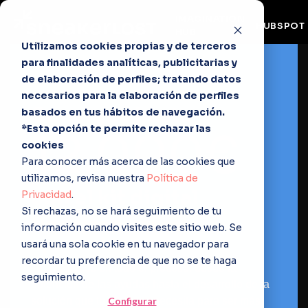
IMAGINATION
HUBSPOT
HUB
Utilizamos cookies propias y de terceros
para finalidades analíticas, publicitarias y
de elaboración de perfiles; tratando datos
necesarios para la elaboración de perfiles
Consigue hasta
basados en tus hábitos de navegación.
*Esta opción te permite rechazar las
12.000€
cookies
Para conocer más acerca de las cookies que
utilizamos, revisa nuestra
Política de
con el kit digital
Privacidad
.
Si rechazas, no se hará seguimiento de tu
No dejes pasar esta
información cuando visites este sitio web. Se
oportunidad
usará una sola cookie en tu navegador para
recordar tu preferencia de que no se te haga
Te ayudamos en todo el proceso: desde la
seguimiento.
obtención de las ayudas hasta el desarrollo de la
Configurar
solución que tu empresa necesita para ser más