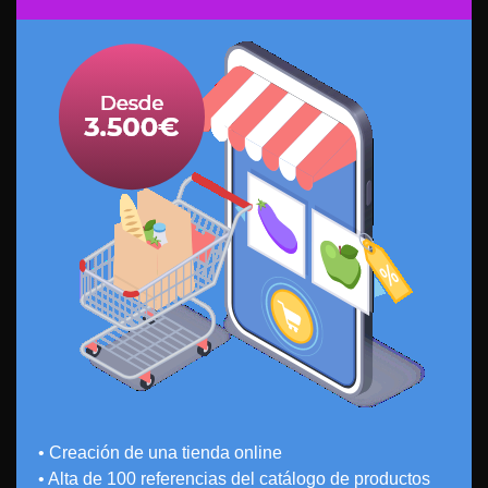
• Creación de una tienda online
• Alta de 100 referencias del catálogo de productos