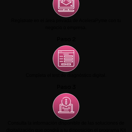
Regístrate en el área privada de AceleraPyme con tu
negocio o empresa.
Paso 2
Completa el test de diagnóstico digital.
Paso 3
Consulta la información disponible de las soluciones de
digitalización que pondrá a tu disposición el programa Kit