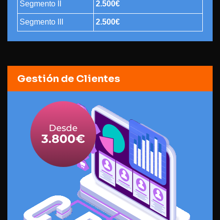
Segmento II
2.500€
Segmento III
2.500€
Gestión de Clientes