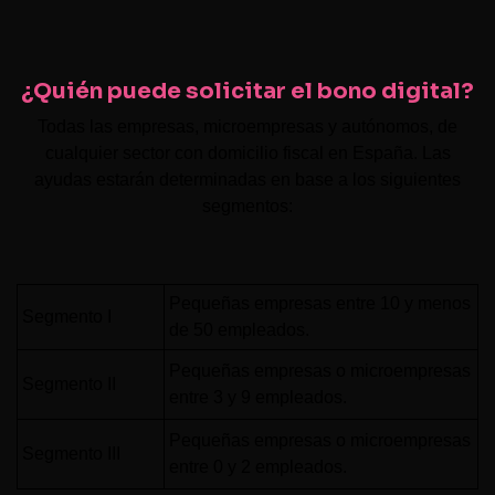
¿Quién puede solicitar el bono digital?
Todas las empresas, microempresas y autónomos, de
cualquier sector con domicilio fiscal en España. Las
ayudas estarán determinadas en base a los siguientes
segmentos:
Pequeñas empresas entre 10 y menos
Segmento I
de 50 empleados.
Pequeñas empresas o microempresas
Segmento II
entre 3 y 9 empleados.
Pequeñas empresas o microempresas
Segmento III
entre 0 y 2 empleados.