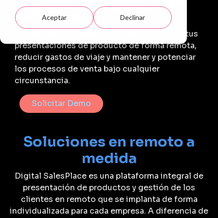
Presenta tus productos sin
limitaciones
Aceptar
Declinar
Una herramienta que te permitirá gestionar tus
presentaciones de producto de forma remota,
reducir gastos de viaje y mantener y potenciar
los procesos de venta bajo cualquier
circunstancia.
Solicitar Demo
Soluciones en remoto a
medida
Digital SalesPlace es una plataforma integral de
presentación de productos y gestión de los
clientes en remoto que se implanta de forma
individualizada para cada empresa. A diferencia de