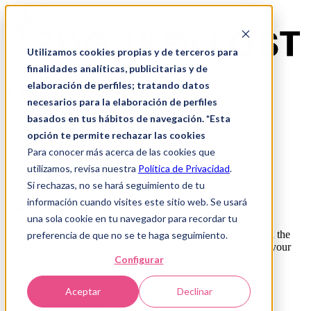
Utilizamos cookies propias y de terceros para
finalidades analíticas, publicitarias y de
Post Slider
elaboración de perfiles; tratando datos
necesarios para la elaboración de perfiles
basados en tus hábitos de navegación. *Esta
All posts
opción te permite rechazar las cookies
Para conocer más acerca de las cookies que
utilizamos, revisa nuestra
Política de Privacidad
.
Something Powerful
Si rechazas, no se hará seguimiento de tu
información cuando visites este sitio web. Se usará
Tell The Reader More
una sola cookie en tu navegador para recordar tu
The headline and subheader tells us what you're
offering
, and the
preferencia de que no se te haga seguimiento.
form header closes the deal. Over here you can explain why your
Configurar
offer is so great it's worth filling out a form for.
Remember:
Aceptar
Declinar
Bullets are great