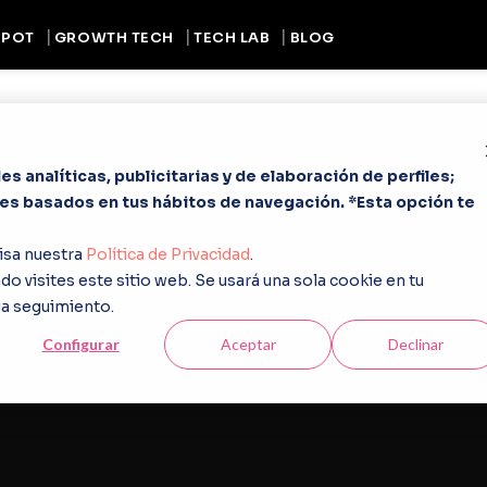
SPOT
SPOT
GROWTH TECH
GROWTH TECH
TECH LAB
TECH LAB
BLOG
BLOG
s analíticas, publicitarias y de elaboración de perfiles;
les basados en tus hábitos de navegación. *Esta opción te
isa nuestra
Política de Privacidad
.
o visites este sitio web. Se usará una sola cookie en tu
ga seguimiento.
Configurar
Aceptar
Declinar