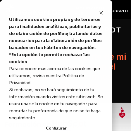
IMAGINATION
HUBSPOT
HUB
Utilizamos cookies propias y de terceros
para finalidades analíticas, publicitarias y
VIDEOTUTORIAL HUBSPOT
de elaboración de perfiles; tratando datos
necesarios para la elaboración de perfiles
basados en tus hábitos de navegación.
*Esta opción te permite rechazar las
¿Cómo crear un reporte de mi
cookies
pipeline de ventas con el
Para conocer más acerca de las cookies que
generador de informes
utilizamos, revisa nuestra
Política de
Privacidad
.
personalizados?
Si rechazas, no se hará seguimiento de tu
información cuando visites este sitio web. Se
usará una sola cookie en tu navegador para
recordar tu preferencia de que no se te haga
seguimiento.
Configurar