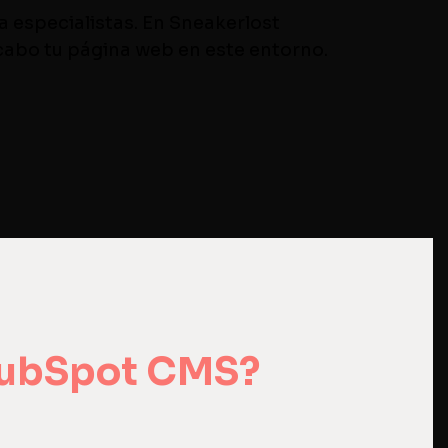
a especialistas. En Sneakerlost
 cabo tu página web en este entorno.
 HubSpot CMS?