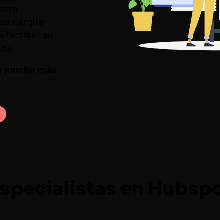
 con
que cargue
 facilitar su
eda.
y mucho más
specialistas en Hubsp