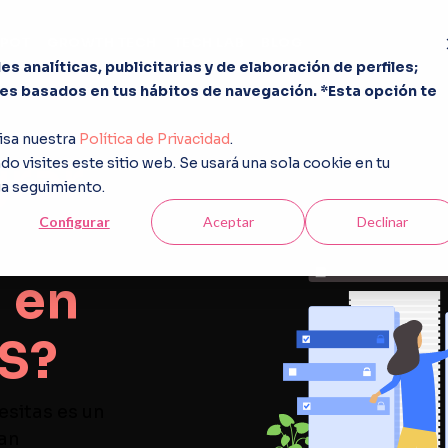
POT
GROWTH TECH
TECH LAB
BLOG
s analíticas, publicitarias y de elaboración de perfiles;
les basados en tus hábitos de navegación. *Esta opción te
isa nuestra
Política de Privacidad
.
grar
o visites este sitio web. Se usará una sola cookie en tu
ga seguimiento.
Configurar
Aceptar
Declinar
a en
S?
esitas es un
an