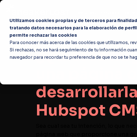
IMAGINATION HUB
HUBS
Utilizamos cookies propias y de terceros para finalidade
tratando datos necesarios para la elaboración de perfi
permite rechazar las cookies
Para conocer más acerca de las cookies que utilizamos, rev
Hubspot CMS
¿Quieres mi
Si rechazas, no se hará seguimiento de tu información cuand
navegador para recordar tu preferencia de que no se te ha
una página o
desarrollarl
Hubspot CM
Sea cual sea tu intención, lo que nec
página web que proporcione una gr