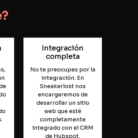
e?
a
Integración
completa
as,
No te preocupes por la
un
integración. En
de
Sneakerlost nos
do
encargaremos de
desarrollar un sitio
do
web que esté
.
completamente
integrado con el CRM
de Hubspot.