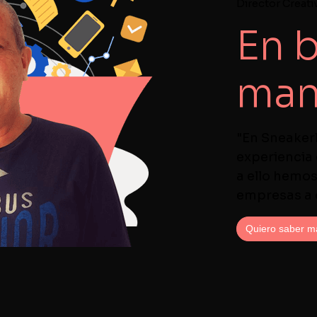
Director Creati
En 
man
"En Sneaker
experiencia
a ello hemo
empresas a c
Quiero saber m