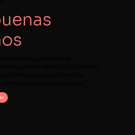
vo
buenas
os
lost tenemos una dilatada
 como partners de HubSpot. Gracias
s ayudado a un gran número de
onseguir lograr sus objetivos."
ás