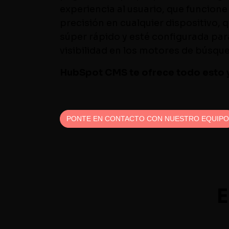
experiencia al usuario, que funcione
precisión en cualquier dispositivo, 
súper rápido y esté configurada para
visibilidad en los motores de búsqu
HubSpot CMS te ofrece todo esto 
PONTE EN CONTACTO CON NUESTRO EQUIPO
E