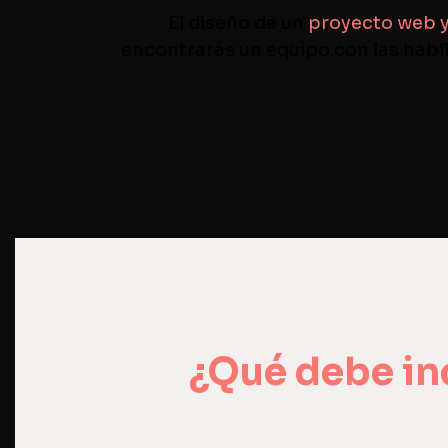
El diseño de un
proyecto web y
encontrarás un equipo con las habil
¿Qué debe in