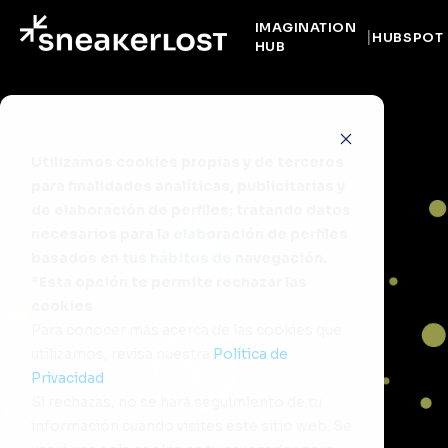
IMAGINATION
HUBSPOT
HUB
Utilizamos cookies propias y de terceros
para finalidades analíticas, publicitarias y
de elaboración de perfiles; tratando datos
necesarios para la elaboración de perfiles
basados en tus hábitos de navegación.
*Esta opción te permite rechazar las
cookies
Para conocer más acerca de las cookies que
utilizamos, revisa nuestra
Política de
Privacidad
.
Si rechazas, no se hará seguimiento de tu
información cuando visites este sitio web. Se