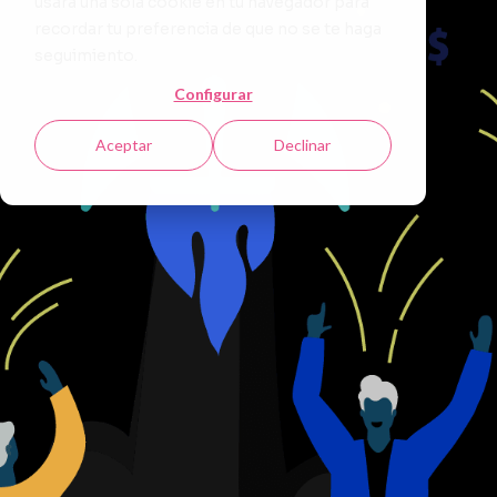
usará una sola cookie en tu navegador para
recordar tu preferencia de que no se te haga
seguimiento.
Configurar
Aceptar
Declinar