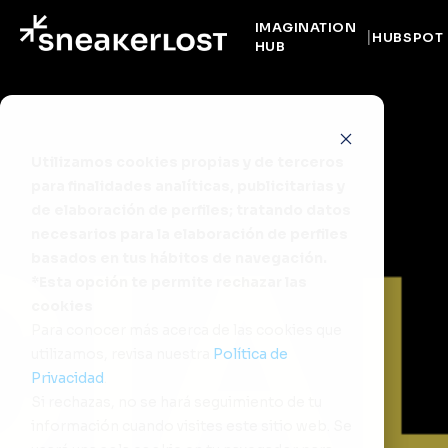
IMAGINATION
HUBSPOT
HUB
Utilizamos cookies propias y de terceros
para finalidades analíticas, publicitarias y
de elaboración de perfiles; tratando datos
necesarios para la elaboración de perfiles
basados en tus hábitos de navegación.
*Esta opción te permite rechazar las
cookies
Para conocer más acerca de las cookies que
utilizamos, revisa nuestra
Política de
Privacidad
.
Si rechazas, no se hará seguimiento de tu
información cuando visites este sitio web. Se