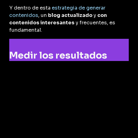
Y dentro de esta
estrategia de generar
contenidos
, un
blog actualizado
y
con
contenidos interesantes
y frecuentes, es
fundamental.
Medir los resultados
Todo el trabajo realizado no serviría para nada si
no se miden los resultados.
Establecer las
métricas
para valorar los resultados es básico,
así como corregir las posibles desviaciones del
plan.