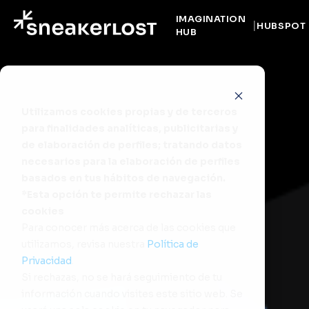
IMAGINATION
HUBSPOT
HUB
Utilizamos cookies propias y de terceros
para finalidades analíticas, publicitarias y
de elaboración de perfiles; tratando datos
necesarios para la elaboración de perfiles
basados en tus hábitos de navegación.
*Esta opción te permite rechazar las
cookies
Para conocer más acerca de las cookies que
utilizamos, revisa nuestra
Política de
Privacidad
.
Si rechazas, no se hará seguimiento de tu
información cuando visites este sitio web. Se