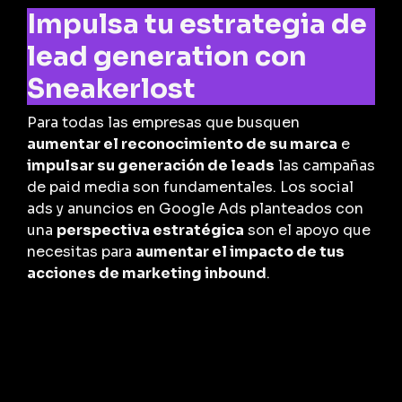
Impulsa tu estrategia de
lead generation con
Sneakerlost
Para todas las empresas que busquen
aumentar el reconocimiento de su marca
e
impulsar su generación de leads
las campañas
de paid media son fundamentales. Los social
ads y anuncios en Google Ads planteados con
una
perspectiva estratégica
son el apoyo que
necesitas para
aumentar el impacto de tus
acciones de marketing inbound
.
En
Snearkerlost
podemos ayudarte a
optimizar tus estrategias de paid media
para
que logres los resultados que buscas. ¡Sácale
el máximo rendimiento a tu inversión en