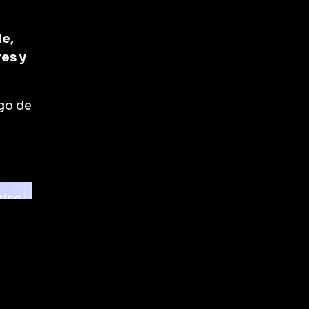
le,
res y
ego de