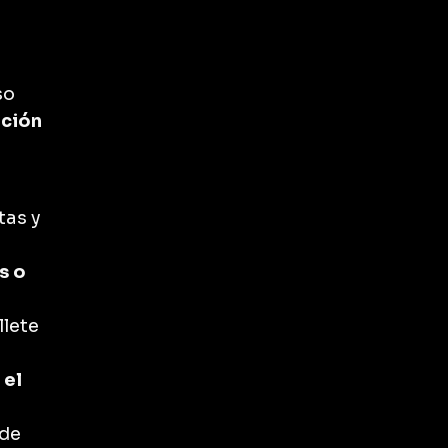
so
nción
tas y
s o
llete
 el
 de