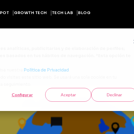
POT
GROWTH TECH
TECH LAB
BLOG
s analíticas, publicitarias y de elaboración de perfiles;
les basados en tus hábitos de navegación. *Esta opción te
isa nuestra
Política de Privacidad
.
o visites este sitio web. Se usará una sola cookie en tu
ga seguimiento.
Configurar
Aceptar
Declinar