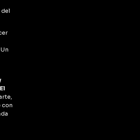
 del
cer
 Un
y
El
arte,
e con
ada