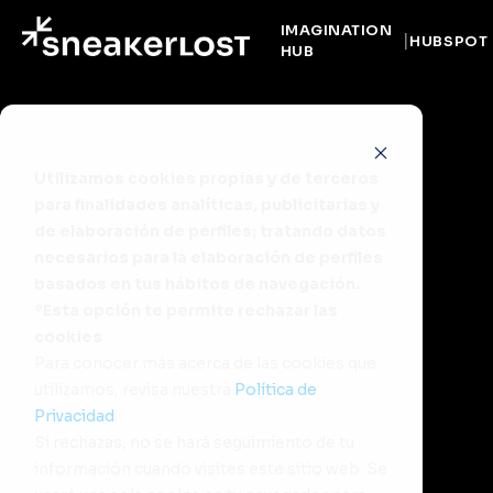
IMAGINATION
HUBSPOT
HUB
Utilizamos cookies propias y de terceros
para finalidades analíticas, publicitarias y
de elaboración de perfiles; tratando datos
necesarios para la elaboración de perfiles
basados en tus hábitos de navegación.
*Esta opción te permite rechazar las
cookies
Para conocer más acerca de las cookies que
utilizamos, revisa nuestra
Política de
Privacidad
.
Si rechazas, no se hará seguimiento de tu
información cuando visites este sitio web. Se