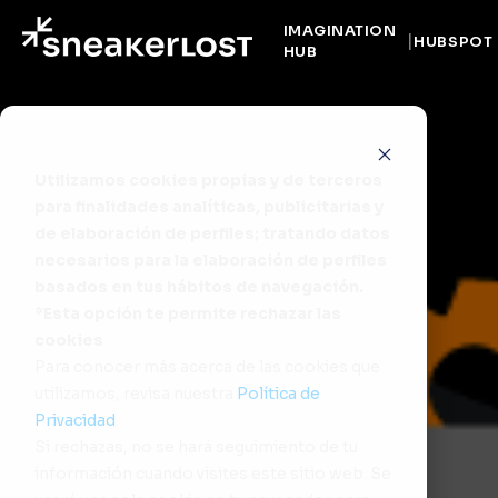
IMAGINATION
HUBSPOT
HUB
Utilizamos cookies propias y de terceros
para finalidades analíticas, publicitarias y
de elaboración de perfiles; tratando datos
necesarios para la elaboración de perfiles
basados en tus hábitos de navegación.
*Esta opción te permite rechazar las
cookies
Para conocer más acerca de las cookies que
utilizamos, revisa nuestra
Política de
Privacidad
.
Si rechazas, no se hará seguimiento de tu
información cuando visites este sitio web. Se