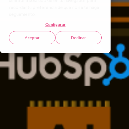
usará una sola cookie en tu navegador para
recordar tu preferencia de que no se te haga
seguimiento.
Configurar
Aceptar
Declinar