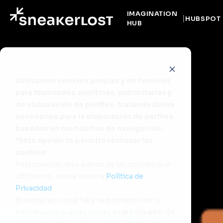
IMAGINATION
HUBSPOT
HUB
Utilizamos cookies propias y de terceros
para finalidades analíticas, publicitarias y
de elaboración de perfiles; tratando datos
necesarios para la elaboración de perfiles
basados en tus hábitos de navegación.
*Esta opción te permite rechazar las
cookies
Para conocer más acerca de las cookies que
utilizamos, revisa nuestra
Política de
Privacidad
.
Si rechazas, no se hará seguimiento de tu
información cuando visites este sitio web. Se