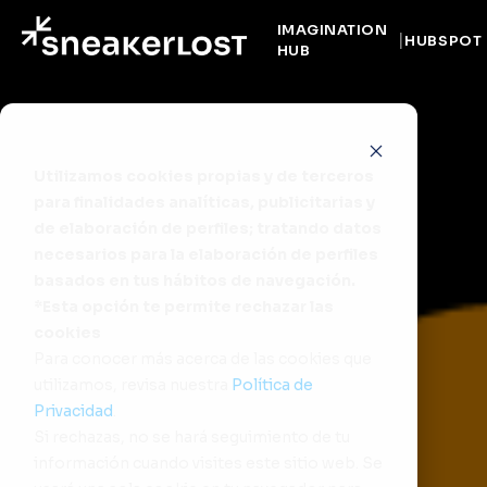
IMAGINATION
HUBSPOT
HUB
Utilizamos cookies propias y de terceros
para finalidades analíticas, publicitarias y
de elaboración de perfiles; tratando datos
necesarios para la elaboración de perfiles
basados en tus hábitos de navegación.
*Esta opción te permite rechazar las
cookies
Para conocer más acerca de las cookies que
utilizamos, revisa nuestra
Política de
Privacidad
.
Si rechazas, no se hará seguimiento de tu
información cuando visites este sitio web. Se