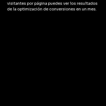
visitantes por página puedes ver los resultados
de la optimización de conversiones en un mes.
Para SEO, el panorama es diferente.
Dependiendo de las palabras clave por las que
estés compitiendo, las mejoras en la
clasificación orgánica y un aumento en el
tráfico generalmente demoran meses, mientras
que las frases altamente competitivas pueden
demorar incluso un año o más.
El retorno de las inversiones de la optimización
de la tasa de conversión (CRO) es mayor que el
de la optimización de motores de búsqueda
(SEO) y
crecerás mucho después de que se
realice la optimización de conversión del
sitio web.
El SEO es absolutamente vital para la
estrategia digital de un hotel, sin embargo, el
CRO es una mejor opción para comenzar.
El
CRO ofrece un mejor retorno de la inversión,