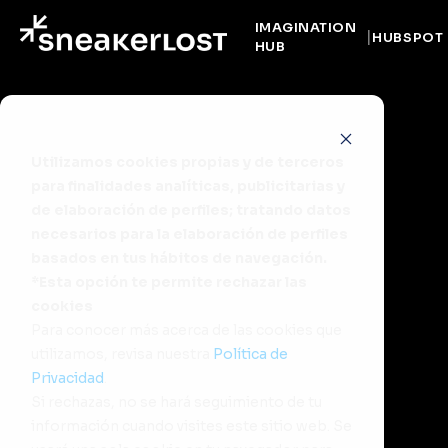
IMAGINATION
HUBSPOT
HUB
Utilizamos cookies propias y de terceros
para finalidades analíticas, publicitarias y
de elaboración de perfiles; tratando datos
necesarios para la elaboración de perfiles
basados en tus hábitos de navegación.
*Esta opción te permite rechazar las
cookies
Para conocer más acerca de las cookies que
utilizamos, revisa nuestra
Política de
Privacidad
.
Si rechazas, no se hará seguimiento de tu
información cuando visites este sitio web. Se