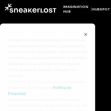
IMAGINATION
HUBSPOT
HUB
Utilizamos cookies propias y de terceros
para finalidades analíticas, publicitarias y
de elaboración de perfiles; tratando datos
necesarios para la elaboración de perfiles
basados en tus hábitos de navegación.
*Esta opción te permite rechazar las
cookies
Para conocer más acerca de las cookies que
utilizamos, revisa nuestra
Política de
Privacidad
.
Si rechazas, no se hará seguimiento de tu
información cuando visites este sitio web. Se